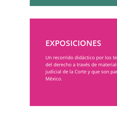
EXPOSICIONES
Un recorrido didáctico por los 
del derecho a través de material
judicial de la Corte y que son p
México.