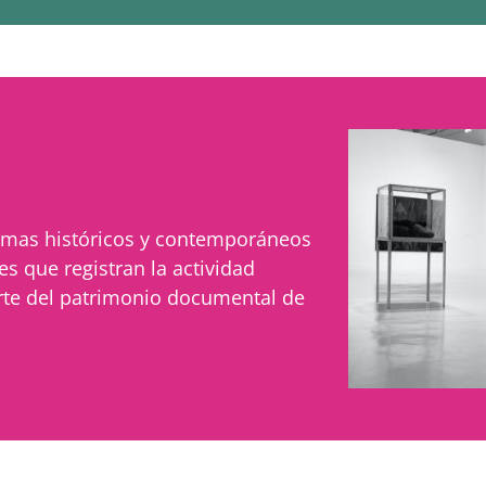
temas históricos y contemporáneos
es que registran la actividad
arte del patrimonio documental de