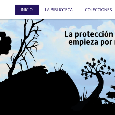
Pasar
INICIO
LA BIBLIOTECA
COLECCIONES
al
contenido
DE LA SUPREMA CORTE
principal